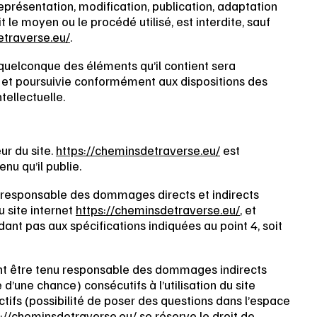
représentation, modification, publication, adaptation
t le moyen ou le procédé utilisé, est interdite, sauf
etraverse.eu/
.
 quelconque des éléments qu’il contient sera
et poursuivie conformément aux dispositions des
tellectuelle.
ur du site.
https://cheminsdetraverse.eu/
est
nu qu’il publie.
 responsable des dommages directs et indirects
u site internet
https://cheminsdetraverse.eu/
, et
ndant pas aux spécifications indiquées au point 4, soit
t être tenu responsable des dommages indirects
’une chance) consécutifs à l’utilisation du site
ctifs (possibilité de poser des questions dans l’espace
s://cheminsdetraverse.eu/
se réserve le droit de