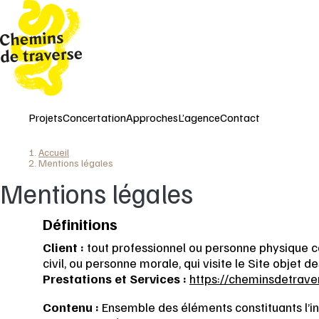
Aller
au
contenu
principal
Projets
Concertation
Approches
L’agence
Contact
Accueil
Fil
Mentions légales
d'Ariane
Mentions légales
Définitions
Client :
tout professionnel ou personne physique c
civil, ou personne morale, qui visite le Site objet 
Prestations et Services :
https://cheminsdetrave
Contenu :
Ensemble des éléments constituants l’in