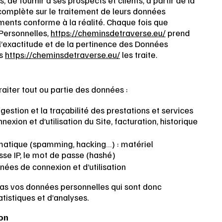
, de fournir à ses prospects et clients, à partir de la
complète sur le traitement de leurs données
ements conforme à la réalité. Chaque fois que
Personnelles,
https://cheminsdetraverse.eu/
prend
l’exactitude et de la pertinence des Données
es
https://cheminsdetraverse.eu/
les traite.
raiter tout ou partie des données :
 gestion et la traçabilité des prestations et services
xion et d’utilisation du Site, facturation, historique
ormatique (spamming, hacking…) : matériel
esse IP, le mot de passe (hashé)
nnées de connexion et d’utilisation
s vos données personnelles qui sont donc
tistiques et d’analyses.
ion