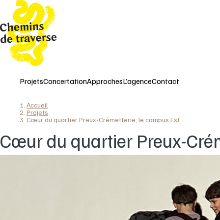
Aller
au
contenu
principal
Projets
Concertation
Approches
L’agence
Contact
Accueil
Fil
Projets
Cœur du quartier Preux-Crémetterie, le campus Est
d'Ariane
Cœur du quartier Preux-Crém