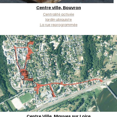
Centre ville,
Bouvron
Approche(s)
Centralité activée
Jardin ubiquiste
La rue reprogrammée
Centre Ville,
Mauves sur Loire