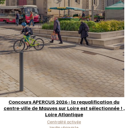
Concours APERCUS 2026 : la requalification du
centre-ville de Mauves sur Loire est sélectionnée ! ,
Loire Atlantique
Approche(s)
Centralité activée
Jardin ubiquiste