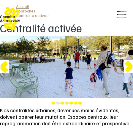
Accueil
Aller
Fil
Approches
au
Centralité activée
Affic
d'Ariane
contenu
ou
Centralité activée
principal
mas
le
men
princ
suivante
Image
Image
précédente
1
2
3
4
5
6
7
Nos centralités urbaines, devenues moins évidentes,
doivent opérer leur mutation. Espaces centraux, leur
reprogrammation doit être extraordinaire et prospective.